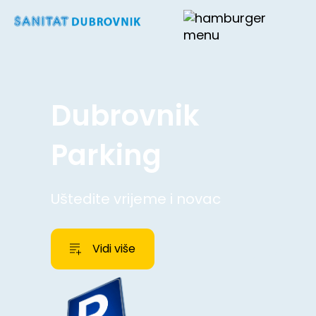
Dubrovnik
Parking
Uštedite vrijeme i novac
Vidi više