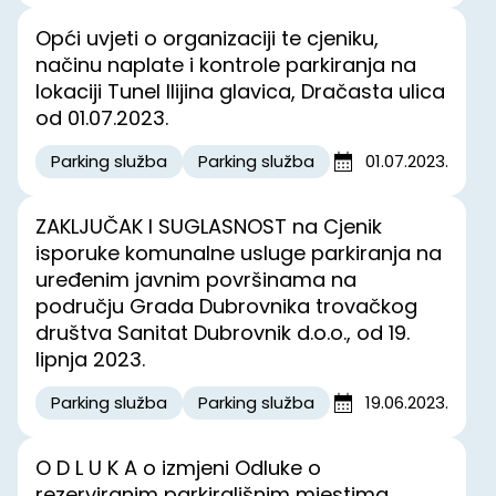
Opći uvjeti o organizaciji te cjeniku,
načinu naplate i kontrole parkiranja na
lokaciji Tunel Ilijina glavica, Dračasta ulica
od 01.07.2023.
Parking služba
Parking služba
01.07.2023.
ZAKLJUČAK I SUGLASNOST na Cjenik
isporuke komunalne usluge parkiranja na
uređenim javnim površinama na
području Grada Dubrovnika trovačkog
društva Sanitat Dubrovnik d.o.o., od 19.
lipnja 2023.
Parking služba
Parking služba
19.06.2023.
O D L U K A o izmjeni Odluke o
rezerviranim parkirališnim mjestima